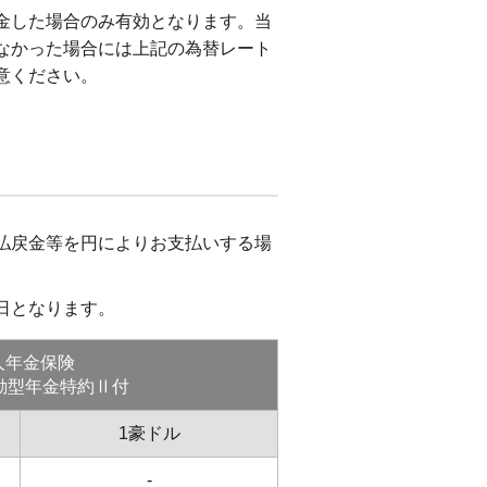
金した場合のみ有効となります。当
なかった場合には上記の為替レート
意ください。
払戻金等を円によりお支払いする場
日となります。
人年金保険
動型年金特約Ⅱ付
1豪ドル
-