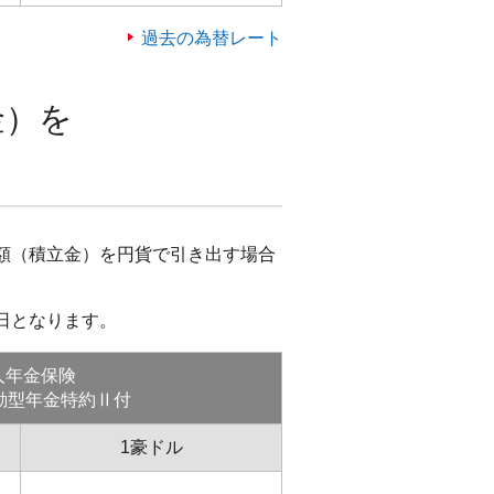
過去の為替レート
金）を
ト
額（積立金）を円貨で引き出す場合
日となります。
人年金保険
動型年金特約Ⅱ付
1豪ドル