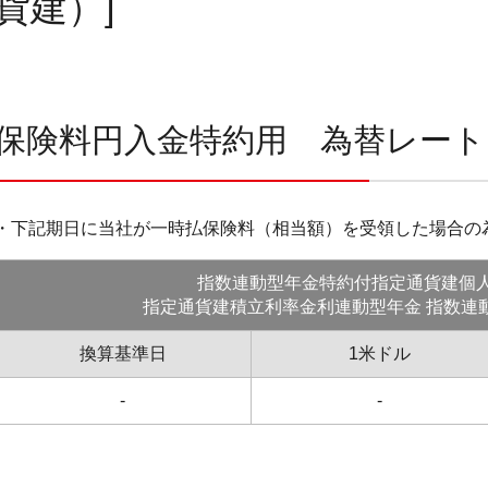
貨建）]
保険料円入金特約用 為替レート
・下記期日に当社が一時払保険料（相当額）を受領した場合の
指数連動型年金特約付指定通貨建個
指定通貨建積立利率金利連動型年金 指数連
換算基準日
1米ドル
-
-