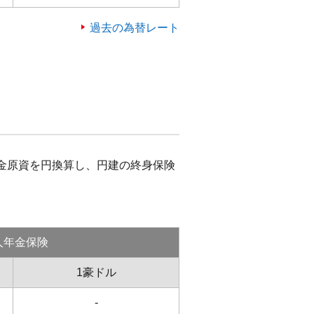
過去の為替レート
ト
金原資を円換算し、円建の終身保険
人年金保険
1豪ドル
-