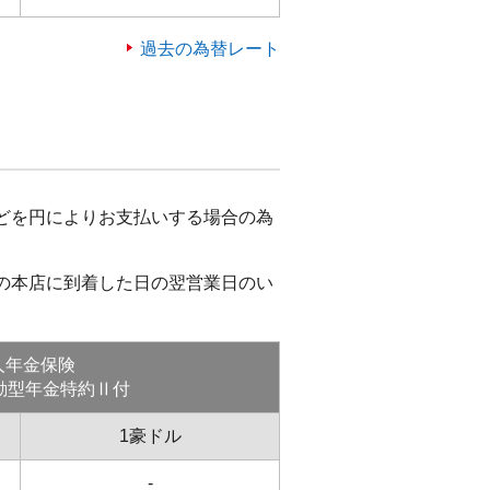
過去の為替レート
どを円によりお支払いする場合の為
の本店に到着した日の翌営業日のい
人年金保険
動型年金特約Ⅱ付
1豪ドル
-