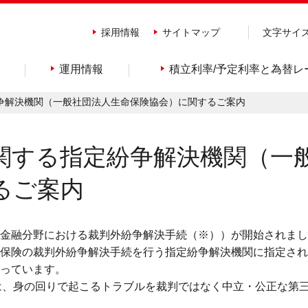
採用情報
サイトマップ
文字サイ
運用情報
積立利率/予定利率と為替レ
争解決機関（一般社団法人生命保険協会）に関するご案内
関する指定紛争解決機関（一
るご案内
制度（金融分野における裁判外紛争解決手続（※））が開始されま
保険の裁判外紛争解決手続を行う指定紛争解決機関に指定され
っています。
は、身の回りで起こるトラブルを裁判ではなく中立・公正な第