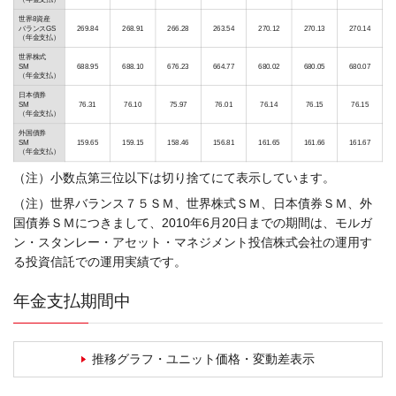
世界8資産
バランスGS
269.84
268.91
266.28
263.54
270.12
270.13
270.14
（年金支払）
世界株式
SM
688.95
688.10
676.23
664.77
680.02
680.05
680.07
（年金支払）
日本債券
SM
76.31
76.10
75.97
76.01
76.14
76.15
76.15
（年金支払）
外国債券
SM
159.65
159.15
158.46
156.81
161.65
161.66
161.67
（年金支払）
（注）小数点第三位以下は切り捨てにて表示しています。
（注）世界バランス７５ＳＭ、世界株式ＳＭ、日本債券ＳＭ、外
国債券ＳＭにつきまして、2010年6月20日までの期間は、モルガ
ン・スタンレー・アセット・マネジメント投信株式会社の運用す
る投資信託での運用実績です。
年金支払期間中
推移グラフ・ユニット価格・変動差表示