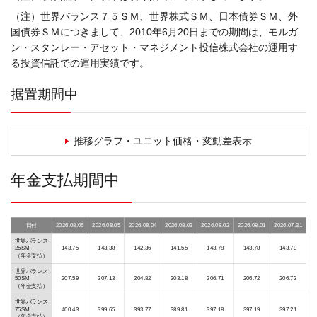
（注）世界バランス７５ＳＭ、世界株式ＳＭ、日本債券ＳＭ、外
国債券ＳＭにつきまして、2010年6月20日までの期間は、モルガ
ン・スタンレー・アセット・マネジメント投信株式会社の運用す
る投資信託での運用実績です。
据置期間中
推移グラフ・ユニット価格・変動差表示
年金支払期間中
日付
2026.08.06
2026.08.05
2026.08.04
2026.08.03
2026.08.02
2026.08.01
2026.07.31
世界バランス
25SM
143.75
143.38
142.36
141.55
143.78
143.78
143.79
（年金支払）
世界バランス
50SM
207.59
207.13
204.82
203.18
206.71
206.72
206.72
（年金支払）
世界バランス
75SM
400.43
399.65
393.77
389.81
397.18
397.19
397.21
（年金支払）