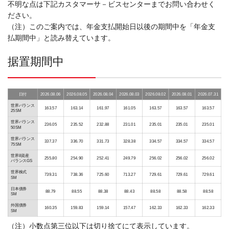
不明な点は下記カスタマーサ－ビスセンターまでお問い合わせく
ださい。
（注）このご案内では、年金支払開始日以後の期間中を「年金支
払期間中」と読み替えています。
据置期間中
日付
2026.08.06
2026.08.05
2026.08.04
2026.08.03
2026.08.02
2026.08.01
2026.07.31
世界バランス
163.57
163.14
161.97
161.05
163.57
163.57
163.57
25SM
世界バランス
236.05
235.52
232.88
231.01
235.01
235.01
235.01
50SM
世界バランス
337.37
336.70
331.73
328.38
334.57
334.57
334.57
75SM
世界8資産
255.80
254.90
252.41
249.79
256.02
256.02
256.02
バランスGS
世界株式
739.31
738.36
725.60
713.27
729.61
729.61
729.61
SM
日本債券
88.79
88.55
88.38
88.43
88.58
88.58
88.58
SM
外国債券
160.35
159.83
159.14
157.47
162.33
162.33
162.33
SM
（注）小数点第三位以下は切り捨てにて表示しています。