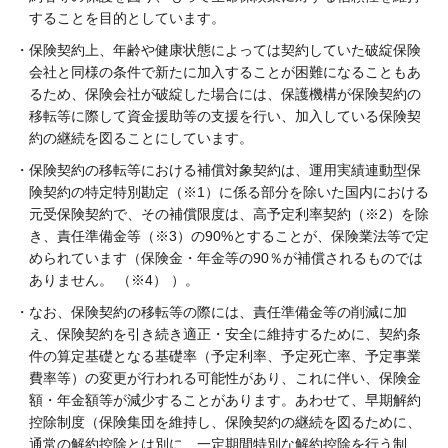
することを目的としています。
・保険契約上、年齢や健康状態によっては契約していた破綻保険
会社と同様の条件で新たに加入することが困難になることもあ
るため、保険会社が破綻した場合には、保護機構が保険契約の
移転等に際して資金援助等の支援を行い、加入している保険契
約の継続を図ることにしています。
・保険契約の移転等における補償対象契約は、運用実績連動型保
険契約の特定特別勘定（※1）に係る部分を除いた国内における
元受保険契約で、その補償限度は、高予定利率契約（※2）を除
き、責任準備金等（※3）の90%とすることが、保険業法等で定
められています（保険金・年金等の90％が補償されるものでは
ありません。 （※4） ）。
・なお、保険契約の移転等の際には、責任準備金等の削減に加
え、保険契約を引き続き適正・安全に維持するために、契約条
件の算定基礎となる基礎率（予定利率、予定死亡率、予定事業
費率等）の変更が行われる可能性があり、これに伴い、保険金
額・年金額等が減少することがあります。あわせて、早期解約
控除制度（保険集団を維持し、保険契約の継続を図るために、
通常の解約控除とは別に、一定期間特別な解約控除を行う制