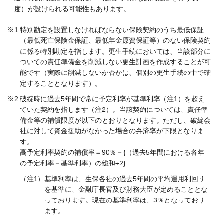
度）が設けられる可能性もあります。
※1.
特別勘定を設置しなければならない保険契約のうち最低保証
（最低死亡保険金保証、最低年金原資保証等）のない保険契約
に係る特別勘定を指します。更生手続においては、当該部分に
ついての責任準備金を削減しない更生計画を作成することが可
能です（実際に削減しないか否かは、個別の更生手続の中で確
定することとなります）。
※2.
破綻時に過去5年間で常に予定利率が基準利率（注1）を超え
ていた契約を指します（注2）。当該契約については、責任準
備金等の補償限度が以下のとおりとなります。ただし、破綻会
社に対して資金援助がなかった場合の弁済率が下限となりま
す。
高予定利率契約の補償率＝90％－{（過去5年間における各年
の予定利率－基準利率）の総和÷2}
（注1）
基準利率は、生保各社の過去5年間の平均運用利回り
を基準に、金融庁長官及び財務大臣が定めることとな
っております。現在の基準利率は、3％となっており
ます。