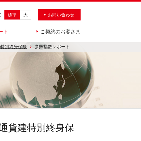
ズ
標準
大
お問い合わせ
ート
ご契約のお客さま
建特別終身保険
参照指数レポート
通貨建特別終身保