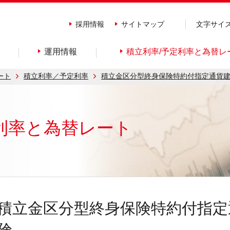
採用情報
サイトマップ
文字サイ
運用情報
積立利率/予定利率と為替レ
ート
積立利率／予定利率
積立金区分型終身保険特約付指定通貨
利率と為替レート
積立金区分型終身保険特約付指定
険