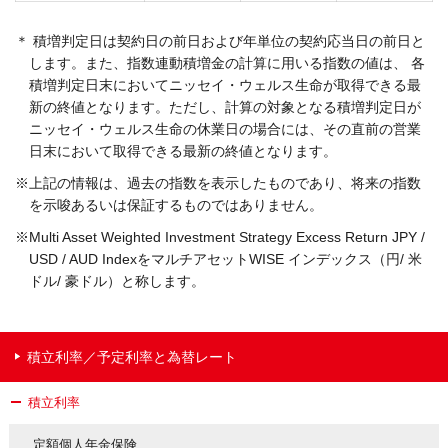
＊ 積増判定日は契約日の前日および年単位の契約応当日の前日と
します。また、指数連動積増金の計算に用いる指数の値は、 各
積増判定日末においてニッセイ・ウェルス生命が取得できる最
新の終値となります。ただし、計算の対象となる積増判定日が
ニッセイ・ウェルス生命の休業日の場合には、その直前の営業
日末において取得できる最新の終値となります。
※上記の情報は、過去の指数を表示したものであり、将来の指数
を示唆あるいは保証するものではありません。
※Multi Asset Weighted Investment Strategy Excess Return JPY /
USD / AUD IndexをマルチアセットWISE インデックス（円/ 米
ドル/ 豪ドル）と称します。
積立利率／予定利率と為替レート
積立利率
定額個人年金保険