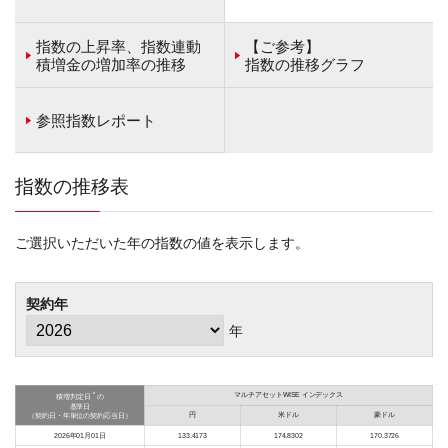
指数の上昇率、指数連動
【ご参考】
積増金の増加率の推移
指数の推移グラフ
参照指数レポート
指数の推移表
ご選択いただいた年の指数の値を表示します。
契約年
年
＊
マルチアセットWISE インデックス
積増判定日
の
基準日
円
米ドル
豪ドル
（契約日・年単位の契約応当日）
2026年01月01日
133.4173
174.8302
170.3726