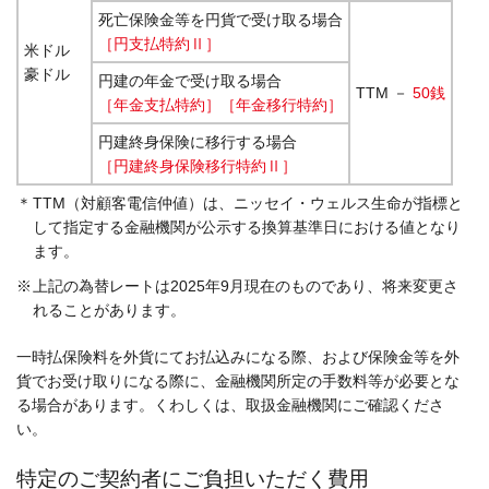
死亡保険金等を円貨で受け取る場合
［円支払特約Ⅱ］
米ドル
豪ドル
円建の年金で受け取る場合
TTM －
50銭
［年金支払特約］［年金移行特約］
円建終身保険に移行する場合
［円建終身保険移行特約Ⅱ］
＊
TTM（対顧客電信仲値）は、ニッセイ・ウェルス生命が指標と
して指定する金融機関が公示する換算基準日における値となり
ます。
※
上記の為替レートは2025年9月現在のものであり、将来変更さ
れることがあります。
一時払保険料を外貨にてお払込みになる際、および保険金等を外
貨でお受け取りになる際に、金融機関所定の手数料等が必要とな
る場合があります。くわしくは、取扱金融機関にご確認くださ
い。
特定のご契約者にご負担いただく費用