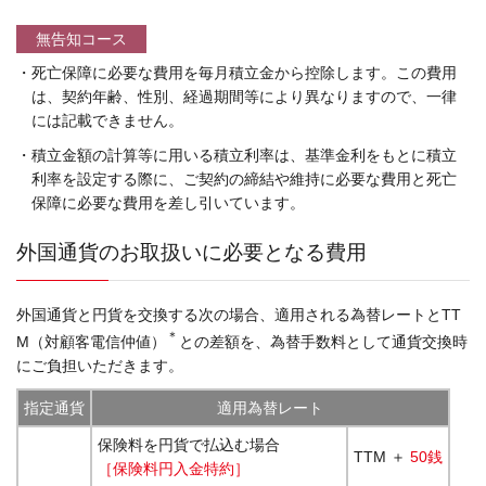
無告知コース
・死亡保障に必要な費用を毎月積立金から控除します。この費用
は、契約年齢、性別、経過期間等により異なりますので、一律
には記載できません。
・積立金額の計算等に用いる積立利率は、基準金利をもとに積立
利率を設定する際に、ご契約の締結や維持に必要な費用と死亡
保障に必要な費用を差し引いています。
外国通貨のお取扱いに必要となる費用
外国通貨と円貨を交換する次の場合、適用される為替レートとTT
＊
M（対顧客電信仲値）
との差額を、為替手数料として通貨交換時
にご負担いただきます。
指定通貨
適用為替レート
保険料を円貨で払込む場合
TTM ＋
50銭
［保険料円入金特約］