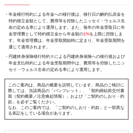
・年金移行特約による年金への移行後は、移行日の解約払戻金を
特約積立金額として、費用等を控除したニッセイ・ウェルス生
命の定める率により運用します。また、毎年の年金受取日に年
金管理費として特約積立金から年金額の
1%
を上限に控除しま
す。年金管理費は、年金受取開始時に定まり、年金受取期間を
通じて適用されます。
・円建終身保険移行特約Ⅱによる円建終身保険への移行後および
年金支払特約による年金受取期間中は、費用等を控除したニッ
セイ・ウェルス生命の定める率により運用します。
このご案内は、商品の概要を説明しています。商品のご検討に
際しては、当該商品の「パンフレット」、「契約締結前交付書
面（契約概要／注意喚起情報）」および「ご契約のしおり・約
款」を必ずご覧ください。
なお、このご案内では、「ご契約のしおり・約款」と一部異な
る表記をしている場合があります。