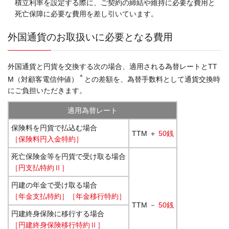
積立利率を設定する際に、ご契約の締結や維持に必要な費用と
死亡保障に必要な費用を差し引いています。
外国通貨のお取扱いに必要となる費用
外国通貨と円貨を交換する次の場合、適用される為替レートとTT
＊
M（対顧客電信仲値）
との差額を、為替手数料として通貨交換時
にご負担いただきます。
適用為替レート
保険料を円貨で払込む場合
TTM ＋
50銭
［保険料円入金特約］
死亡保険金等を円貨で受け取る場合
［円支払特約Ⅱ］
円建の年金で受け取る場合
［年金支払特約］［年金移行特約］
TTM －
50銭
円建終身保険に移行する場合
［円建終身保険移行特約Ⅱ］