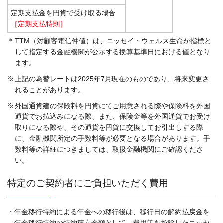
定期支払金を円貨で受け取る場合
［定期支払特則］
＊
TTM（対顧客電信仲値）は、ニッセイ・ウェルス生命が指標と
して指定する金融機関が公示する換算基準日における値となり
ます。
※
上記の為替レートは2025年7月現在のものであり、将来変更さ
れることがあります。
※
外国通貨建の保険料を円貨にてご用意される際や保険料を外国
通貨でお払込みになる際、また、保険金等を外国通貨でお受け
取りになる際や、その通貨を円貨に交換してお引出しする際
に、金融機関所定の手数料等が必要となる場合があります。手
数料等の詳細につきましては、取扱金融機関にご確認くださ
い。
特定のご契約者にご負担いただく費用
・年金移行特約による年金への移行後は、移行日の解約払戻金を
年金移行特約の特約積立金額として、費用等を控除したニッセ