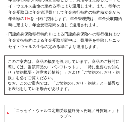
イ・ウェルス生命の定める率により運用します。また、毎年の
年金受取日に年金管理費として年金移行特約の特約積立金から
年金額の
1%
を上限に控除します。年金管理費は、年金受取開始
時に定まり、年金受取期間を通じて適用されます。
・円建終身保険移行特約Ⅱによる円建終身保険への移行後および
年金支払特約による年金受取期間中は、費用等を控除したニッ
セイ・ウェルス生命の定める率により運用します。
このご案内は、商品の概要を説明しています。商品のご検討に
際しては、当該商品の「パンフレット」、「特に重要なお知ら
せ（契約概要・注意喚起情報）」および「ご契約のしおり・約
款」を必ずご覧ください。
なお、このご案内では、「ご契約のしおり・約款」と一部異な
る表記をしている場合があります。
「ニッセイ・ウェルス定期受取型終身＜円建／外貨建＞」ト
ップへ