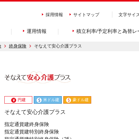
採用情報
サイトマップ
文字サイ
運用情報
積立利率/予定利率と為替レ
険
終身保険
そなえて安心介護プラス
円建
米ドル建
豪ドル建
そなえて安心介護プラス
指定通貨建終身保険
指定通貨建特別終身保険