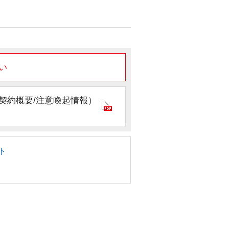
い
契約概要/注意喚起情報）
ト