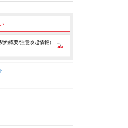
い
契約概要/注意喚起情報）
ト