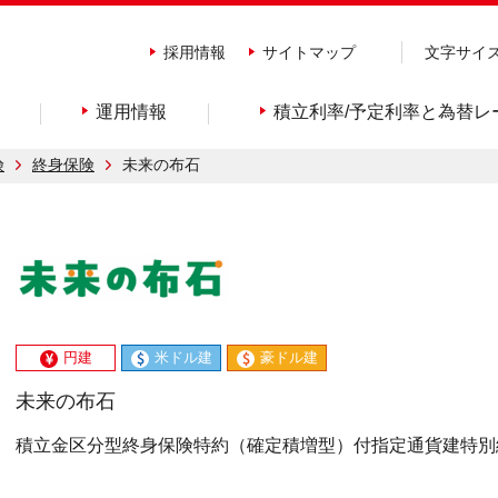
採用情報
サイトマップ
文字サイ
運用情報
積立利率/予定利率と為替レ
険
終身保険
未来の布石
円建
米ドル建
豪ドル建
未来の布石
積立金区分型終身保険特約（確定積増型）付指定通貨建特別