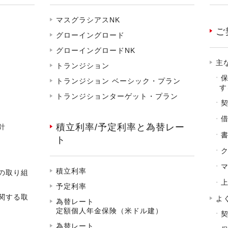
マスグラシアスNK
ご
グローイングロード
グローイングロードNK
主
トランジション
トランジション ベーシック・プラン
す
トランジションターゲット・プラン
積立利率/予定利率と為替レー
針
ト
積立利率
の取り組
予定利率
関する取
よ
為替レート
定額個人年金保険（米ドル建）
為替レート