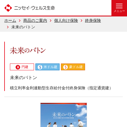
ホーム
商品のご案内
個人向け保険
終身保険
未来のバトン
円建
米ドル建
豪ドル建
未来のバトン
積立利率金利連動型生存給付金付終身保険（指定通貨建）