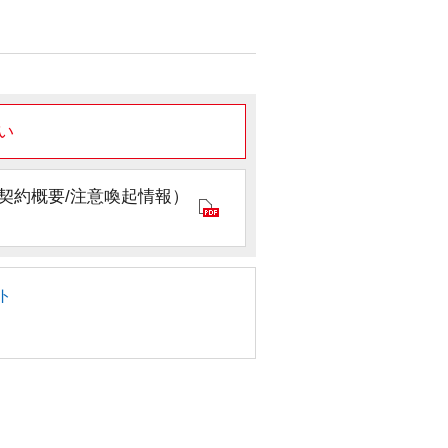
い
契約概要/注意喚起情報）
ト