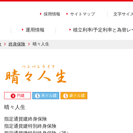
採用情報
サイトマップ
文字サイ
運用情報
積立利率/予定利率と為替レ
険
終身保険
晴々人生
円建
米ドル建
豪ドル建
晴々人生
指定通貨建終身保険
指定通貨建特別終身保険