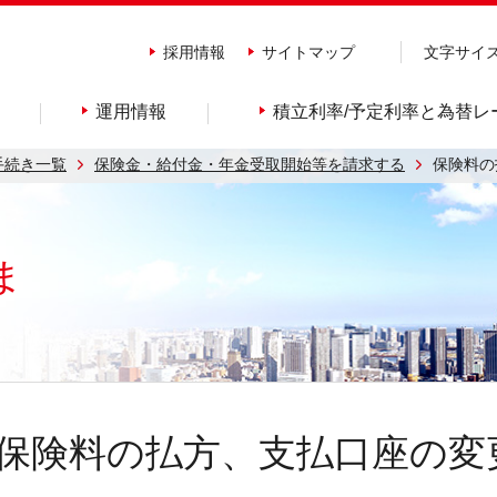
採用情報
サイトマップ
文字サイ
運用情報
積立利率/予定利率と為替レ
手続き一覧
保険金・給付金・年金受取開始等を請求する
保険料の
ま
保険料の払方、支払口座の変