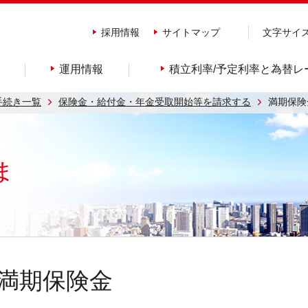
採用情報
サイトマップ
文字サイ
運用情報
積立利率/予定利率と為替レ
手続き一覧
保険金・給付金・年金受取開始等を請求する
満期保険
ま
満期保険金