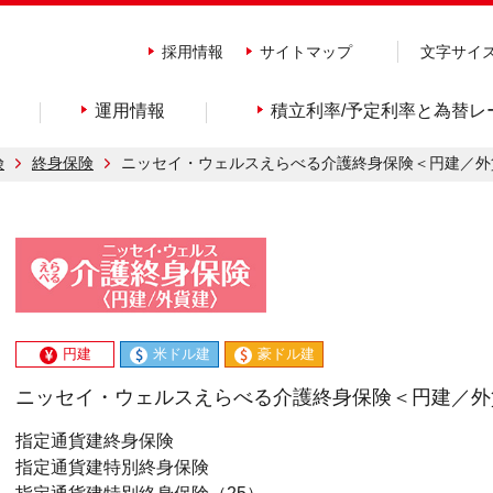
採用情報
サイトマップ
文字サイ
運用情報
積立利率/予定利率と為替レ
険
終身保険
ニッセイ・ウェルスえらべる介護終身保険＜円建／外
円建
米ドル建
豪ドル建
ニッセイ・ウェルスえらべる介護終身保険＜円建／外
指定通貨建終身保険
指定通貨建特別終身保険