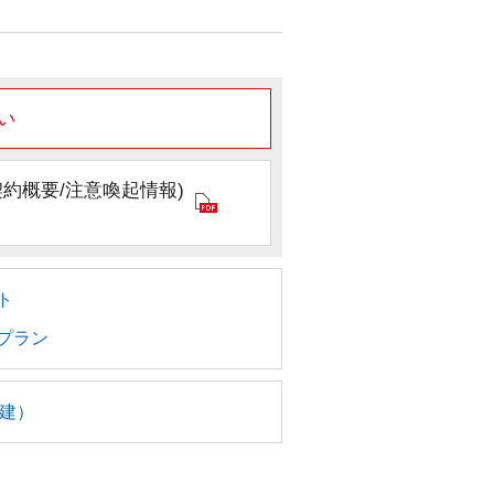
い
約概要/注意喚起情報)
ト
プラン
建）