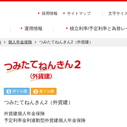
採用情報
サイトマップ
文字サイ
運用情報
積立利率/予定利率と為替レ
険
個人年金保険
つみたてねんきん2（外貨建）
米ドル建
豪ドル建
つみたてねんきん2（外貨建）
外貨建個人年金保険
予定利率金利連動型外貨建個人年金保険