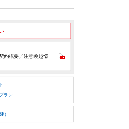
い
契約概要／注意喚起情
ト
プラン
建）