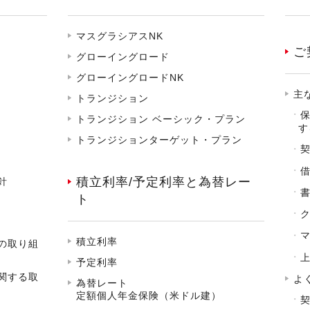
マスグラシアスNK
ご
グローイングロード
グローイングロードNK
主
トランジション
トランジション ベーシック・プラン
す
トランジションターゲット・プラン
積立利率/予定利率と為替レー
針
ト
積立利率
の取り組
予定利率
関する取
よ
為替レート
定額個人年金保険（米ドル建）