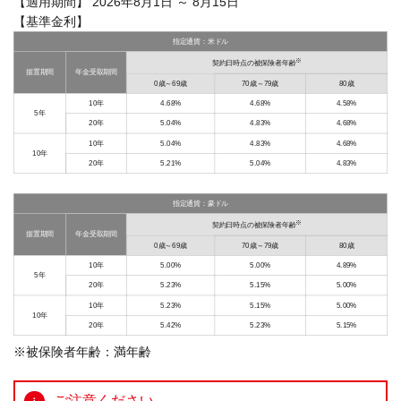
【適用期間】 2026年8月1日 ～ 8月15日
【基準金利】
指定通貨：米ドル
※
契約日時点の被保険者年齢
据置期間
年金受取期間
0歳～69歳
70歳～79歳
80歳
10年
4.68%
4.68%
4.58%
5年
20年
5.04%
4.83%
4.68%
10年
5.04%
4.83%
4.68%
10年
20年
5.21%
5.04%
4.83%
指定通貨：豪ドル
※
契約日時点の被保険者年齢
据置期間
年金受取期間
0歳～69歳
70歳～79歳
80歳
10年
5.00%
5.00%
4.89%
5年
20年
5.23%
5.15%
5.00%
10年
5.23%
5.15%
5.00%
10年
20年
5.42%
5.23%
5.15%
※被保険者年齢：満年齢
ご注意ください。