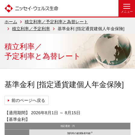
ホーム
積立利率／予定利率と為替レート
積立利率／予定利率
基準金利 [指定通貨建個人年金保険]
積立利率／
予定利率と為替レート
基準金利 [指定通貨建個人年金保険]
前のページへ戻る
【適用期間】 2026年8月1日 ～ 8月15日
【基準金利】
指定通貨：円
※
契約時の被保険者年齢