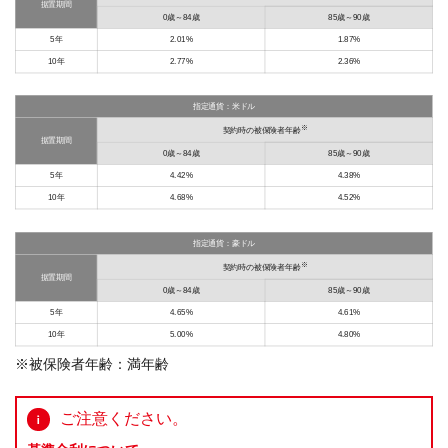
据置期間
0歳～84歳
85歳～90歳
5年
2.01%
1.87%
10年
2.77%
2.36%
指定通貨：米ドル
※
契約時の被保険者年齢
据置期間
0歳～84歳
85歳～90歳
5年
4.42%
4.38%
10年
4.68%
4.52%
指定通貨：豪ドル
※
契約時の被保険者年齢
据置期間
0歳～84歳
85歳～90歳
5年
4.65%
4.61%
10年
5.00%
4.80%
※被保険者年齢：満年齢
ご注意ください。