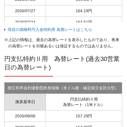
2026/07/27
164.19円
2026/07/24
164.51円
現在の保険料円入金特約用 為替レートはこちら
2026/07/23
163.65円
※上記の情報は、過去の為替レートを表示したものであり、将来
2026/07/22
163.71円
の為替レートを示唆あるいは保証するものではありません。
2026/07/21
163.05円
円支払特約Ⅱ用 為替レート(過去30営業
日の為替レート)
2026/07/17
163.01円
2026/07/16
162.72円
積立利率金利連動型終身保険（米ドル建・確定積立金区分型）
2026/07/15
162.67円
円支払特約Ⅱ用
2026/07/14
162.86円
換算基準日
為替レート（1米ドル）
2026/07/13
162.63円
2026/08/06
157.29円
2026/07/10
162.65円