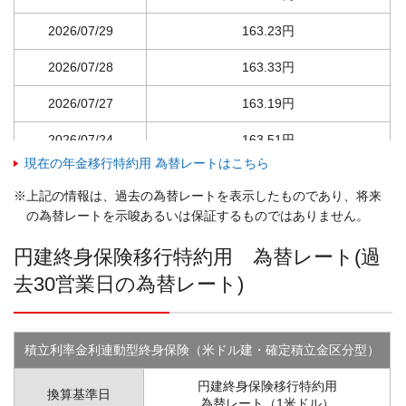
2026/07/03
160.83円
2026/07/29
163.23円
2026/07/02
162.16円
2026/07/28
163.33円
2026/07/01
162.23円
2026/07/27
163.19円
2026/06/30
161.89円
2026/07/24
163.51円
現在の年金移行特約用 為替レートはこちら
2026/06/29
161.26円
2026/07/23
162.65円
※上記の情報は、過去の為替レートを表示したものであり、将来
2026/06/26
161.38円
2026/07/22
162.71円
の為替レートを示唆あるいは保証するものではありません。
2026/06/25
161.32円
2026/07/21
162.05円
円建終身保険移行特約用 為替レート(過
去30営業日の為替レート)
2026/07/17
162.01円
2026/07/16
161.72円
積立利率金利連動型終身保険（米ドル建・確定積立金区分型）
2026/07/15
161.67円
円建終身保険移行特約用
2026/07/14
161.86円
換算基準日
為替レート（1米ドル）