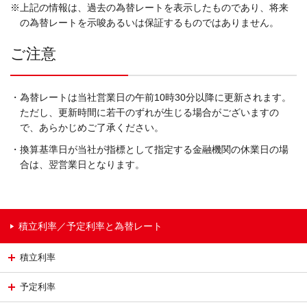
※上記の情報は、過去の為替レートを表示したものであり、将来
2026/06/26
161.38円
2026/07/22
162.71円
の為替レートを示唆あるいは保証するものではありません。
2026/06/25
161.32円
2026/07/21
162.05円
ご注意
2026/07/17
162.01円
・為替レートは当社営業日の午前10時30分以降に更新されます。
2026/07/16
161.72円
ただし、更新時間に若干のずれが生じる場合がございますの
で、あらかじめご了承ください。
2026/07/15
161.67円
・換算基準日が当社が指標として指定する金融機関の休業日の場
2026/07/14
161.86円
合は、翌営業日となります。
2026/07/13
161.63円
2026/07/10
161.65円
積立利率／予定利率と為替レート
2026/07/09
162.04円
積立利率
2026/07/08
161.86円
予定利率
2026/07/07
161.65円