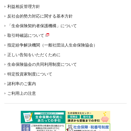
利益相反管理方針
反社会的勢力対応に関する基本方針
「生命保険契約者保護機構」について
取引時確認について
指定紛争解決機関（一般社団法人生命保険協会）
正しい告知をいただくために
生命保険協会の共同利用制度について
特定投資家制度について
諸利率のご案内
ご利用上の注意