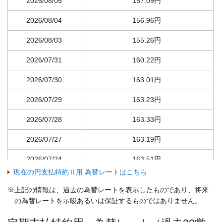
2026/08/05
157.09円
2026/07/09
163.04円
2026/08/04
156.96円
2026/07/08
162.86円
2026/08/03
155.26円
2026/07/07
162.65円
2026/07/31
160.22円
2026/07/06
162.10円
2026/07/30
163.01円
2026/07/03
161.83円
2026/07/29
163.23円
2026/07/02
163.16円
2026/07/28
163.33円
2026/07/01
163.23円
2026/07/27
163.19円
2026/06/30
162.89円
2026/07/24
163.51円
現在の円支払特約Ⅱ用 為替レートはこちら
2026/06/29
162.26円
2026/07/23
162.65円
※上記の情報は、過去の為替レートを表示したものであり、将来
2026/06/26
162.38円
2026/07/22
162.71円
の為替レートを示唆あるいは保証するものではありません。
2026/06/25
162.32円
2026/07/21
162.05円