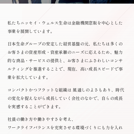
私たちニッセイ・ウェルス生命は
金融機関窓販を中心とした
事業を展開しています。
日本生命グループの安定した経営基盤の元、
私たちは多くの
お客さまの資産形成・資産承継のニーズに応えるため、
魅力
的な商品・サービスの提供と、
お客さまにふさわしいコンサ
ルティングを推進することで、
現在、高い成長スピードで事
業を拡大しています。
コンパクトかつフラットな組織は 風通しのよさもあり、
時代
の変化を捉えながら成長していく会社のなかで、
自らの成長
を実感することができます。
社員の働き方や働きやすさを考え、
ワークライフバランスを充実させる環境づくりにも力を入れ